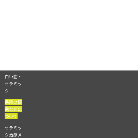
白い歯・
セラミッ
ク
保険の銀
歯などに
ついて
セラミッ
ク治療メ