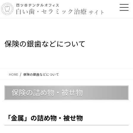
コ
ナ
ン
ビ
テ
ゲ
ン
ー
ツ
シ
に
ョ
移
ン
保険の銀歯などについて
動
に
移
動
HOME
保険の銀歯などについて
保険の詰め物・被せ物
「金属」の詰め物・被せ物