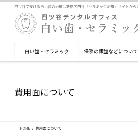
コ
ナ
四ツ谷で受ける白い歯の治療は新宿区四谷『セラミック治療』サイトから
ン
ビ
テ
ゲ
ン
ー
ツ
シ
に
ョ
移
ン
白い歯・セラミック
保険の銀歯などについて
動
に
移
動
費用面について
HOME
費用面について