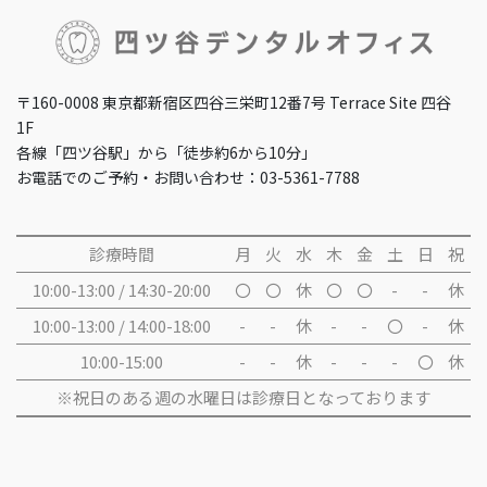
〒160-0008 東京都新宿区四谷三栄町12番7号 Terrace Site 四谷
1F
各線「四ツ谷駅」から「徒歩約6から10分」
お電話でのご予約・お問い合わせ：03-5361-7788
診療時間
月
火
水
木
金
土
日
祝
10:00-13:00 / 14:30-20:00
〇
〇
休
〇
〇
-
-
休
10:00-13:00 / 14:00-18:00
-
-
休
-
-
〇
-
休
10:00-15:00
-
-
休
-
-
-
〇
休
※祝日のある週の水曜日は診療日となっております