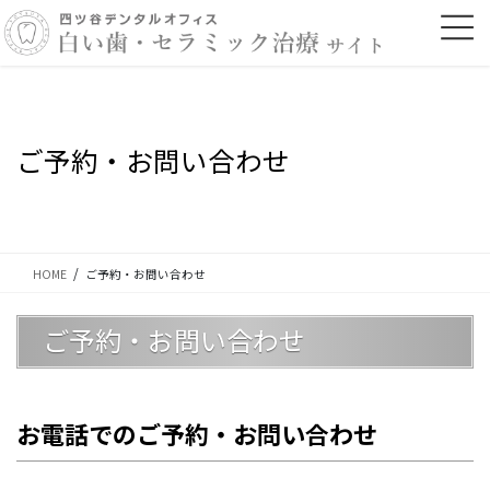
コ
ナ
ン
ビ
テ
ゲ
ン
ー
ツ
シ
に
ョ
移
ン
ご予約・お問い合わせ
動
に
移
動
HOME
ご予約・お問い合わせ
ご予約・お問い合わせ
お電話でのご予約・お問い合わせ