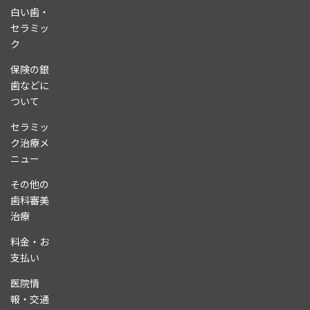
白い歯・
セラミッ
ク
保険の銀
歯などに
ついて
セラミッ
ク治療メ
ニュー
その他の
歯科審美
治療
料金・お
支払い
医院情
報・交通