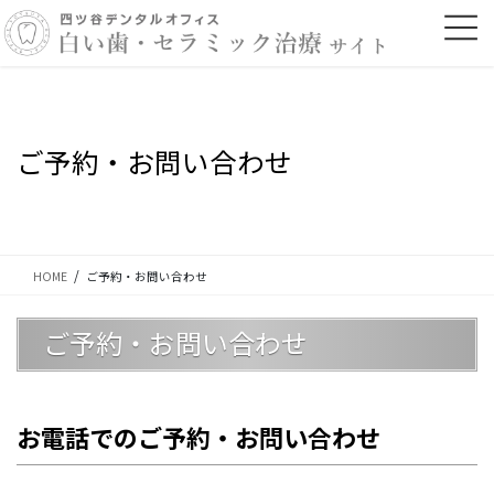
コ
ナ
ン
ビ
テ
ゲ
ン
ー
ツ
シ
に
ョ
移
ン
ご予約・お問い合わせ
動
に
移
動
HOME
ご予約・お問い合わせ
ご予約・お問い合わせ
お電話でのご予約・お問い合わせ