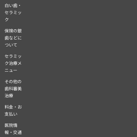
白い歯・
セラミッ
ク
保険の銀
歯などに
ついて
セラミッ
ク治療メ
ニュー
その他の
歯科審美
治療
料金・お
支払い
医院情
報・交通