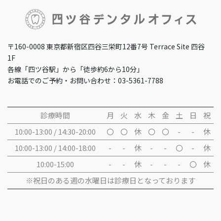
〒160-0008 東京都新宿区四谷三栄町12番7号 Terrace Site 四谷
1F
各線「四ツ谷駅」から「徒歩約6から10分」
お電話でのご予約・お問い合わせ：03-5361-7788
診療時間
月
火
水
木
金
土
日
祝
10:00-13:00 / 14:30-20:00
〇
〇
休
〇
〇
-
-
休
10:00-13:00 / 14:00-18:00
-
-
休
-
-
〇
-
休
10:00-15:00
-
-
休
-
-
-
〇
休
※祝日のある週の水曜日は診療日となっております